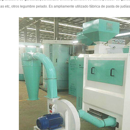
jas etc, otros legumbre pelado. Es ampliamente utilizado fábrica de pasta de judí