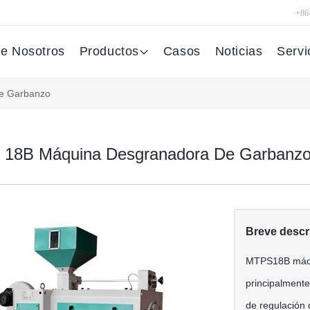
+86
e Nosotros
Productos
Casos
Noticias
Servi
e Garbanzo
18B Máquina Desgranadora De Garbanz
Breve descr
MTPS18B máqu
principalmente 
de regulación 