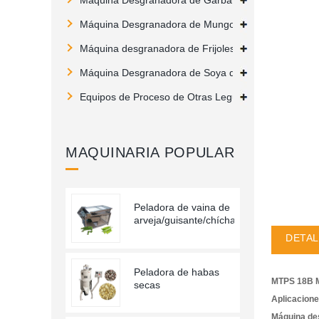
Máquina Desgranadora de Garbanzo
Máquina Desgranadora de Mungo Verde
Máquina desgranadora de Frijoles de altramuz
Máquina Desgranadora de Soya de Ojos Negros
Equipos de Proceso de Otras Legumbres
MAQUINARIA POPULAR
Peladora de vaina de
arveja/guisante/chícharo
DETAL
Peladora de habas
MTPS 18B M
secas
Aplicacion
Máquina de