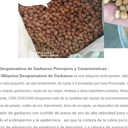
Desgranadora de Garbanzo
Principios y Caracteristicas :
B
Máquina Desgranadora de Garbanzo
es una máquina multi-pelador, utili
s más pequeño, de alto rendimiento, de hasta 3-4 toneladas por hora Procesado. A
as negras, garbanzos, soyas de ojo negro, lentejas y otras legumbres pelados. Mo
ente, 1500,2500,5000 kilogramos más de la cantidad del equipo de procesamiento
ra de pelado, rodillo de oro, transmisión, tolva de recogida, un dispositivo de sali
or de garbanzo con cuchillo de arena de oro de alta velocidad para co
o el endospermo y la epidérmica , así que la corteza de la rutina poc
icaz de eliminación de epidérmica de legumbre. La cámara de aspiració