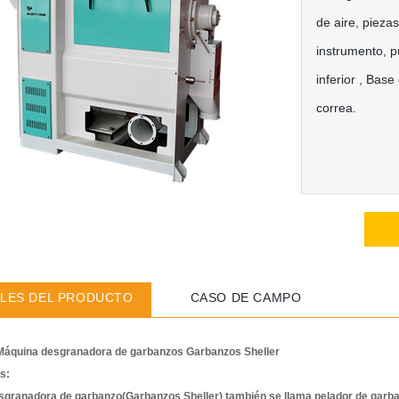
de aire, pieza
instrumento, pu
inferior , Base
correa.
LES DEL PRODUCTO
CASO DE CAMPO
áquina desgranadora de garbanzos Garbanzos Sheller
es:
sgranadora de garbanzo(Garbanzos Sheller) también se llama pelador de gar