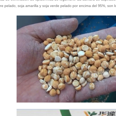
e pelado, soja amarilla y soja verde pelado por encima del 95%, son lo