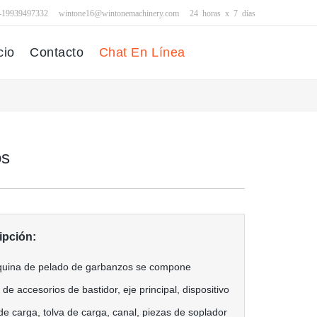
-19939497332
wintone16@wintonemachinery.com
24 horas x 7 días
cio
Contacto
Chat En Línea
os
ipción:
ina de pelado de garbanzos se compone
de accesorios de bastidor, eje principal, dispositivo
de carga, tolva de carga, canal, piezas de soplador