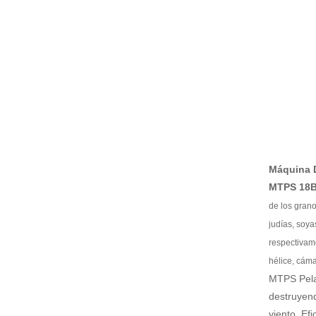
Máquina 
MTPS 18
de los grano
judías, soy
respectivam
hélice, cáma
MTPS Pelad
destruyend
viento. Ef