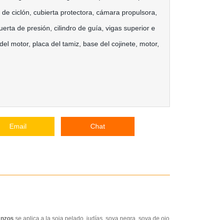
s de ciclón, cubierta protectora, cámara propulsora,
erta de presión, cilindro de guía, vigas superior e
 del motor, placa del tamiz, base del cojinete, motor,
Email
Chat
banzos
se aplica a la soja pelado, judías, soya negra, soya de ojo