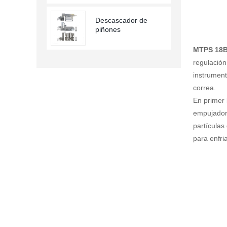
Descascador de
piñones
MTPS 18B
regulación
instrument
correa.
En primer 
empujador 
partículas
para enfri