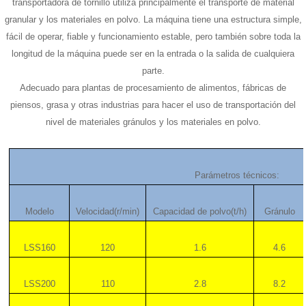
transportadora de tornillo utiliza principalmente el transporte de material
granular y los materiales en polvo. La máquina tiene una estructura simple,
fácil de operar, fiable y funcionamiento estable, pero también sobre toda la
longitud de la máquina puede ser en la entrada o la salida de cualquiera
parte.
Adecuado para plantas de procesamiento de alimentos, fábricas de
piensos, grasa y otras industrias para hacer el uso de transportación del
nivel de materiales gránulos y los materiales en polvo.
Parámetros técnicos:
Modelo
Velocidad(r/min)
Capacidad de polvo(t/h)
Gránulo
LSS160
120
1.6
4.6
LSS200
110
2.8
8.2