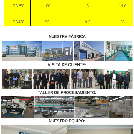
LSS250
100
5
14.6
LSS320
90
9.6
28
NUESTRA FÁBRICA:
VISITA DE CLIENTE:
TALLER DE PROCESAMIENTO:
NUESTRO EQUIPO: